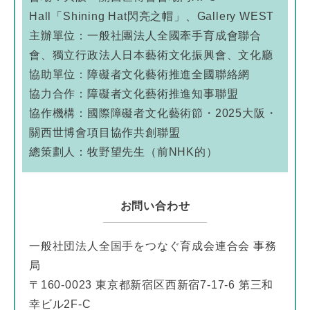
Hall「Shining Hat閃亮之帽」、Gallery WEST
主辦單位：一般社團法人全國牽手育成會聯合
會、獨立行政法人日本藝術文化振興會、文化廳
協助單位：障礙者文化藝術推進全國聯絡網
協力合作：障礙者文化藝術推進知事聯盟
協作機構：國際障礙者文化藝術節・2025大阪・
關西世博會項目協作共創聯盟
總策劃人：牧野望先生（前NHK的）
お問い合わせ
一般社団法人全国手をつなぐ育成会連合会 事務
局
〒160-0023 東京都新宿区西新宿7-17-6 第三和
幸ビル2F-C