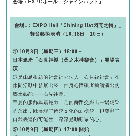
会場：EXPOホール「シャインハット」
會場1：EXPO Hall「Shining Hat閃亮之帽」_
舞台藝術表演（10月8日－10日）
① 10月8日（星期三）18:00－
日本遺產「石見神樂（桑之木神樂會）」開場表
演
這是由島根縣的社會福祉法人「石見福祉會」在
休閒活動中發展出來，由身心障礙者擔綱演出的
鄉土藝能——石見神樂。
華麗的服飾與震撼力十足的舞蹈交織出一場精采
的演出，既展現了傳統文化的新樣貌，也突顯了
自我表達的可能性，深深撼動觀眾的心。
② 10月9日（星期四）17:00 開始