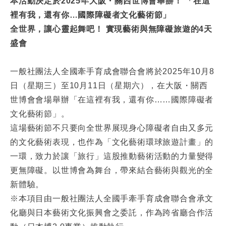
本活動決定於2025年大阪・關西世博會舉辦！ 「在這
裡有我，還有你…國際障礙者文化藝術節」
全世界，讓心靈起舞吧！ 實現藝術與無障礙旅遊的4天
盛會
一般社團法人全國牽手育成會聯合會將於2025年10月8
日（星期三）至10月11日（星期六），在大阪・關西
世博會會場舉辦「在這裡有我，還有你……國際障礙者
文化藝術節」。
這場藝術節不只要向全世界展現身心障礙者自由又多元
的文化藝術表現，也作為「文化藝術環球旅遊計畫」的
一環，致力於讓「旅行」這股推動藝術活動的力量變得
更無障礙。以世博會為舞台，帶來結合藝術與觀光的全
新體驗。
※本項目由一般社團法人全國手牽手育成會聯合會承文
化廳與日本藝術文化振興會之委託，作為跨省廳合作活