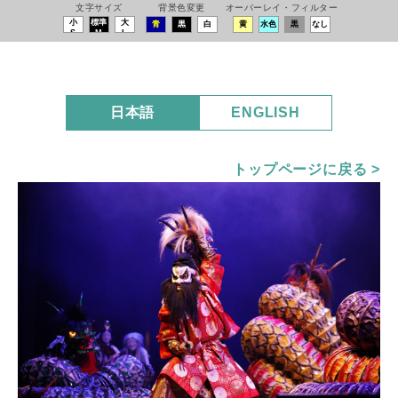
文字サイズ
背景色変更
オーバーレイ・フィルター
小
標準
大
青
黒
白
黄
水色
黒
なし
S
M
L
日本語
ENGLISH
トップページに戻る >