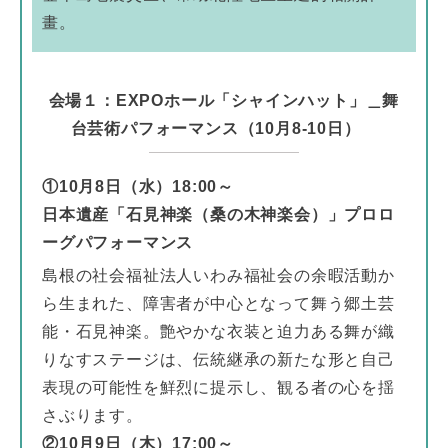
畫。
会場１：EXPOホール「シャインハット」＿舞
台芸術パフォーマンス（10月8-10日）
①10月8日（水）18:00～
日本遺産「石見神楽（桑の木神楽会）」プロロ
ーグパフォーマンス
島根の社会福祉法人いわみ福祉会の余暇活動か
ら生まれた、障害者が中心となって舞う郷土芸
能・石見神楽。艶やかな衣装と迫力ある舞が織
りなすステージは、伝統継承の新たな形と自己
表現の可能性を鮮烈に提示し、観る者の心を揺
さぶります。
②10月9日（木）17:00～