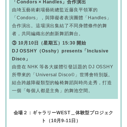
「Condors × Handles」合作演出
由埼玉藝術劇場藝術總監近藤良平領軍的
「Condors」，與障礙者表演團體「Handles」
合作演出。這場演出集結了不同身體條件的舞
者，共同編織出的創新舞蹈舞台。
③ 10月10日（星期五）15:30 開始
DJ OSSHY（Osshy）presents「Inclusive
Disco」
由曾在 NHK 等各大媒體引發話題的 DJ OSSHY
所帶來的「Universal Disco©」世博會特別版。
結合跨越障礙類型的輪椅舞蹈與時尚走秀，打造
一個「每個人都是主角」的舞池空間。
会場２：ギャラリーWEST＿体験型プロジェク
ト（10月9-11日）