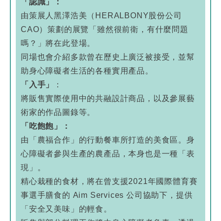
「認識」：
由策展人黑澤浩美（HERALBONY股份公司
CAO）策劃的展覽「雖然很前衛，有什麼問題
嗎？」將在此登場。
同場也會介紹多款曾在歷史上廣泛被接受，並幫
助身心障礙者生活的各種實用產品。
「入手」
：
將販售實際使用中的共融設計商品，以及參展藝
術家的作品圖錄等。
「吃飽飽」：
由「農福合作」的行動餐車所打造的美食區。身
心障礙者參與生產的農產品，本身也是一種「表
現」。
精心栽種的食材，將在曾支援2021年國際體育賽
事選手膳食的 Aim Services 公司協助下，提供
「安全又美味」的輕食。