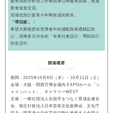
販售與部分料理工作將由身心障礙者負責，透過
飲食促進交流。
現場也預計販售今年剛收成的新米。
「帶回家」：
希望大家能把在世博會中的感動與相遇銘記於
心，並將多元共生的「未來社會設計」帶回自己
的生活中。
開催概要
期間：2025年10月8日（水）－10月11日（土）
会場：大阪・関西万博会場内 EXPOホール「シ
ャインハット」、ギャラリーWEST
主催：一般社団法人全国手をつなぐ育成会連合
会、独立行政法人日本芸術文化振興会、文化庁
協力：障害者の文化芸術活動を推進する全国ネ