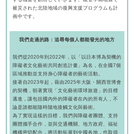
被災された北陸地域の復興支援プログラムも計
画中です。
我們走過的路：追尋每個人都能發光的地方
我們從2020年到2022年，以「以日本博為契機的
障礙者文化藝術共同創造計畫」為名，在全國7個
區域推動並支持身心障礙者的藝術活動。
接著自2023年起，藉由2025年大阪・關西世博會
的契機，朝著實現「文化藝術環球旅遊」的目標
邁進，讓包括國內外的障礙者在內的所有人，不
論是誰都能隨時隨地接觸文化與藝術。
為了實現這樣的目標，我們與障礙者團體、支持
團體攜手合作，並與交通機關、地方政府、福祉
機構密切配合，將活動拓展到全國各地，也取得