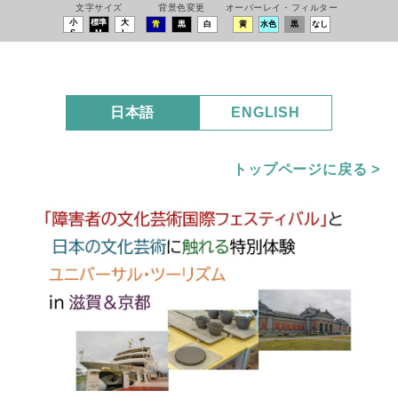
文字サイズ
背景色変更
オーバーレイ・フィルター
小
標準
大
青
黒
白
黄
水色
黒
なし
S
M
L
日本語
ENGLISH
トップページに戻る >